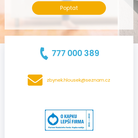
Poptat
777 000 389
zbynek.hlousek@seznam.cz