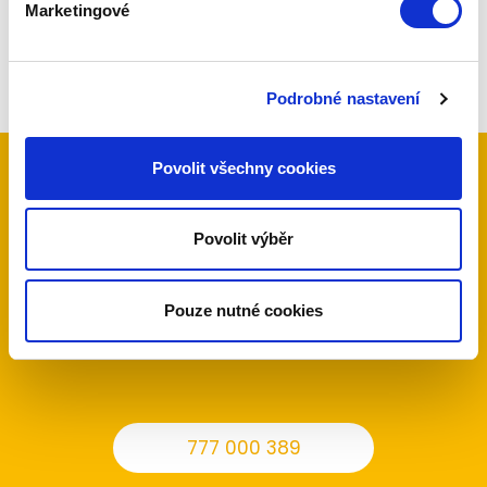
Marketingové
Podrobné nastavení
Povolit všechny cookies
Kontaktujte nás
Povolit výběr
Máte zájem o naše služby, nebo jen dotaz?
Neváhejte nás kontaktovat telefonicky nebo
Pouze nutné cookies
pomocí poptávkového formuláře.
777 000 389