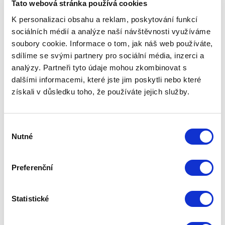
Tato webová stránka používá cookies
videotelefony, nebo telefony. Bezdrátové ovládání
K personalizaci obsahu a reklam, poskytování funkcí
bran, dveří, či jiných elektroinstalací ve Vašem
sociálních médií a analýze naší návštěvnosti využíváme
objektu. Prodáváme protipožární a kouřové
soubory cookie. Informace o tom, jak náš web používáte,
detektory pro firmy, i bytové prostory.
sdílíme se svými partnery pro sociální média, inzerci a
analýzy. Partneři tyto údaje mohou zkombinovat s
Pro bližší informace o produktech a službách, které
dalšími informacemi, které jste jim poskytli nebo které
jsou v rámci naší firmy Vám k dispozici, navštivte náš
získali v důsledku toho, že používáte jejich služby.
eshop na
www.zabezpeceni-domu.cz
Výběr
Nutné
souhlasu
Preferenční
Statistické