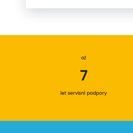
až
7
let servisní podpory