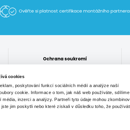
Ověřte si platnost certifikace
montážního partnera
Ochrana soukromí
Nastavení cookies
ívá cookies
reklam, poskytování funkcí sociálních médií a analýze naší
ubory cookie. Informace o tom, jak náš web používáte, sdílíme
í média, inzerci a analýzy. Partneři tyto údaje mohou zkombinov
 jste jim poskytli nebo které získali v důsledku toho, že používá
on Alarms a.s. +
Zbyněk Hloušek
/
IČ: 43466435 / Věžní 103,
Dvůr Krá