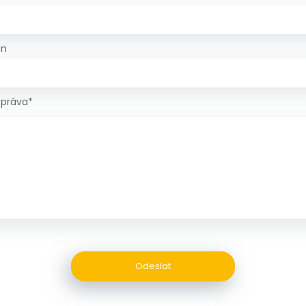
on
zpráva*