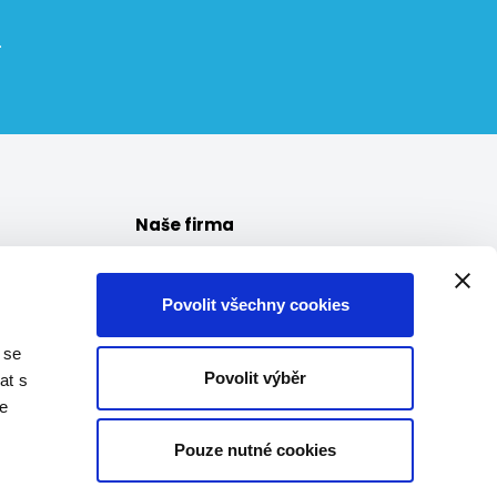
.
Naše firma
O nás
Reference
Povolit všechny cookies
Aktuality
 se
Kde nás najdete
Povolit výběr
at s
te
Pouze nutné cookies
lové nad Labem