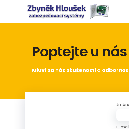
Poptejte u nás
Mluví za nás zkušenosti a odbornos
Jmén
E-mai