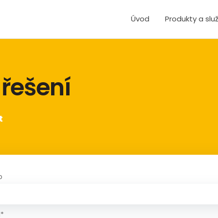
Úvod
Produkty a slu
 řešení
t
o
l*